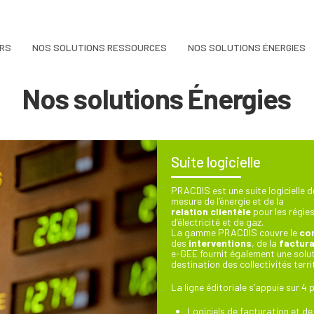
ERS
NOS SOLUTIONS RESSOURCES
NOS SOLUTIONS ÉNERGIES
Nos solutions Énergies
Suite logicielle
PRACDIS est une suite logicielle d
mesure de l’énergie et de la
relation clientèle
pour les régies
d’électricité et de gaz.
La gamme PRACDIS couvre le
co
des
interventions
, de la
factura
e-GEE fournit également une solut
destination des collectivités ter
La ligne éditoriale s’appuie sur 4 
Logiciels de facturation et de