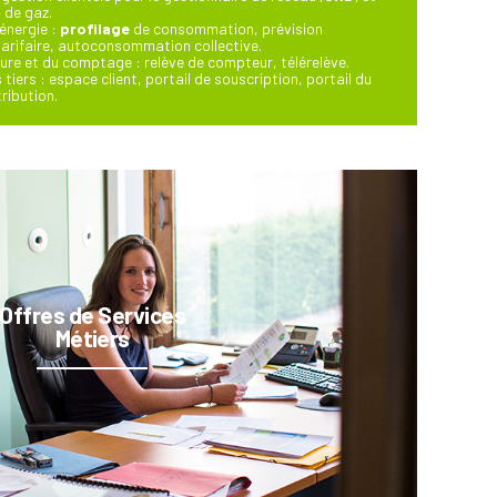
t de gaz.
énergie :
profilage
de consommation, prévision
 tarifaire, autoconsommation collective.
sure et du comptage : relève de compteur, télérelève.
tiers : espace client, portail de souscription, portail du
ribution.
Offres de Services
Métiers