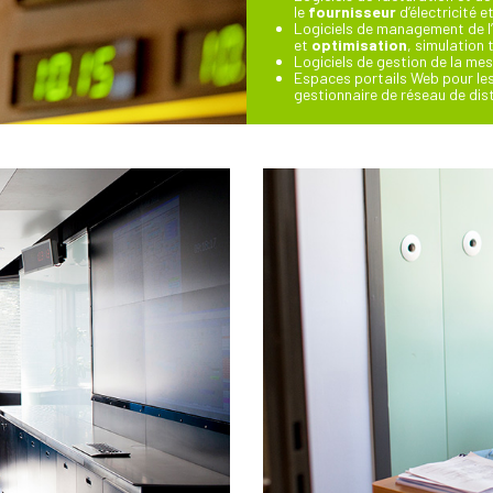
le
fournisseur
d’électricité e
Logiciels de management de l’
et
optimisation
, simulation
Logiciels de gestion de la me
Espaces portails Web pour les 
gestionnaire de réseau de dist
s