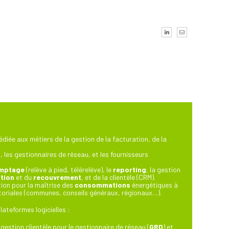
édiée aux métiers de la gestion de la facturation, de la
, les gestionnaires de réseau, et les fournisseurs
mptage
(relève à pied, télérelève), le
reporting
, la gestion
tion
et du
recouvrement
, et de la clientèle (CRM).
ion pour la maîtrise des
consommations
énergétiques à
ritoriales (communes, conseils généraux, régionaux…).
plateformes logicielles :
 gestion clientèle pour le gestionnaire de réseau (
GRD
) et